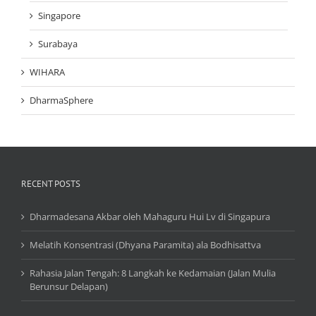
Singapore
Surabaya
WIHARA
DharmaSphere
RECENT POSTS
Dharmadesana Akbar oleh Mahaguru Hui Lv di Singapura
Melatih Konsentrasi (Dhyana Paramita) ala Bodhisattva
Rahasia Jalan Tengah: 8 Langkah ke Kedamaian (Jalan Mulia
Berunsur Delapan)