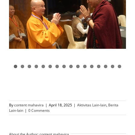
By
content mahavira
|
April 18, 2025
|
Aktivitas Lain-lain
,
Berita
Lain-lain
|
0 Comments
About the Author:
content mahavira