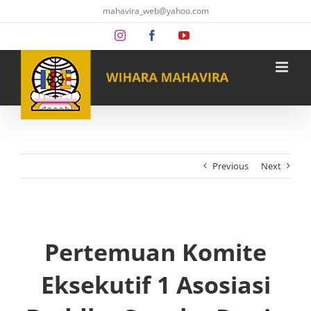
Skip
mahavira_web@yahoo.com
to
content
Instagram
Facebook
YouTube
Previous
Next
Pertemuan Komite
Eksekutif 1 Asosiasi