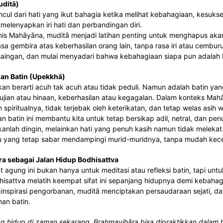
uditā)
cul dari hati yang ikut bahagia ketika melihat kebahagiaan, kesuk
melenyapkan iri hati dan perbandingan diri.
is Mahāyāna, muditā menjadi latihan penting untuk menghapus aka
 gembira atas keberhasilan orang lain, tanpa rasa iri atau cemburu, s
aingan, dan mulai menyadari bahwa kebahagiaan siapa pun adalah 
an Batin (Upekkhā)
n berarti acuh tak acuh atau tidak peduli. Namun adalah batin ya
ujian atau hinaan, keberhasilan atau kegagalan. Dalam konteks Ma
an spiritualnya, tidak terjebak oleh keterikatan, dan tetap welas as
 batin ini membantu kita untuk tetap bersikap adil, netral, dan pen
nlah dingin, melainkan hati yang penuh kasih namun tidak melekat.
u yang tetap sabar mendampingi murid-muridnya, tanpa mudah kecew
a sebagai Jalan Hidup Bodhisattva
t agung ini bukan hanya untuk meditasi atau refleksi batin, tapi unt
isattva melatih keempat sifat ini sepanjang hidupnya demi kebahag
inspirasi pengorbanan, muditā menciptakan persaudaraan sejati, d
han batin.
ang hidup di zaman sekarang, Brahmavihāra bisa dipraktikkan dala