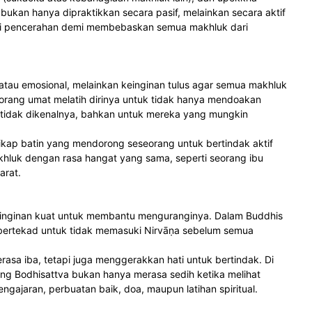
kan hanya dipraktikkan secara pasif, melainkan secara aktif
pai pencerahan demi membebaskan semua makhluk dari
 atau emosional, melainkan keinginan tulus agar semua makhluk
rang umat melatih dirinya untuk tidak hanya mendoakan
 tidak dikenalnya, bahkan untuk mereka yang mungkin
 sikap batin yang mendorong seseorang untuk bertindak aktif
khluk dengan rasa hangat yang sama, seperti seorang ibu
arat.
keinginan kuat untuk membantu menguranginya. Dalam Buddhis
g bertekad untuk tidak memasuki Nirvāṇa sebelum semua
asa iba, tetapi juga menggerakkan hati untuk bertindak. Di
rang Bodhisattva bukan hanya merasa sedih ketika melihat
gajaran, perbuatan baik, doa, maupun latihan spiritual.