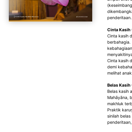
(keseimbanga
dikembangka
penderitaan.
Cinta Kasih 
Cinta kasih 
berbahagia.
kebahagiaan 
menyakitinya
Cinta kasih 
demi kebahag
melihat anak
Belas Kasih
Belas kasih 
Mahāyāna, be
makhluk terb
Praktik karu
sinilah bela
penderitaan,