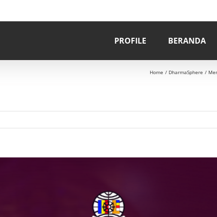
PROFILE
BERANDA
Home
DharmaSphere
Men