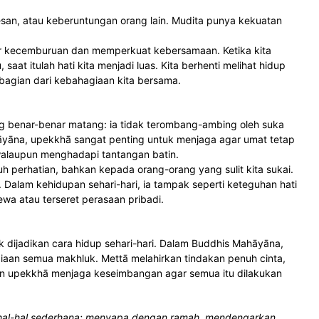
sesan, atau keberuntungan orang lain. Mudita punya kekuatan
r kecemburuan dan memperkuat kebersamaan. Ketika kita
aat itulah hati kita menjadi luas. Kita berhenti melihat hidup
bagian dari kebahagiaan kita bersama.
ng benar-benar matang: ia tidak terombang-ambing oleh suka
hāyāna, upekkhā sangat penting untuk menjaga agar umat tetap
ih walaupun menghadapi tantangan batin.
uh perhatian, bahkan kepada orang-orang yang sulit kita sukai.
 Dalam kehidupan sehari-hari, ia tampak seperti keteguhan hati
a atau terseret perasaan pribadi.
uk dijadikan cara hidup sehari-hari. Dalam Buddhis Mahāyāna,
iaan semua makhluk. Mettā melahirkan tindakan penuh cinta,
an upekkhā menjaga keseimbangan agar semua itu dilakukan
m hal-hal sederhana: menyapa dengan ramah, mendengarkan