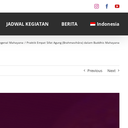
Instagram
Facebook
You
JADWAL KEGIATAN
BERITA
Indonesia
genal Mahayana
Praktik Empat Sifat Agung (Brahmavihāra) dalam Buddhis Mahayana
Previous
Next