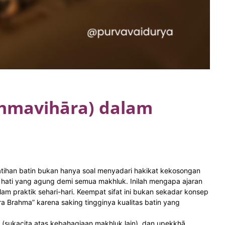
ahmavihāra) dalam
atihan batin bukan hanya soal menyadari hakikat kekosongan
 hati yang agung demi semua makhluk. Inilah mengapa ajaran
am praktik sehari-hari. Keempat sifat ini bukan sekadar konsep
ra Brahma” karena saking tingginya kualitas batin yang
itā (sukacita atas kebahagiaan makhluk lain), dan upekkhā