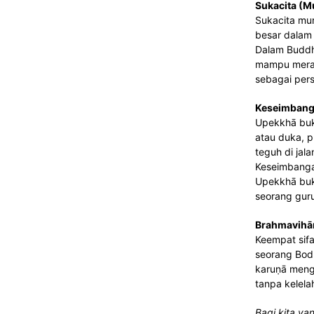
Sukacita (M
Sukacita mun
besar dalam 
Dalam Buddh
mampu merasa
sebagai pers
Keseimbang
Upekkhā buka
atau duka, p
teguh di jal
Keseimbangan
Upekkhā buka
seorang gur
Brahmavihār
Keempat sifa
seorang Bodh
karuṇā meng
tanpa kelela
Bagi kita y