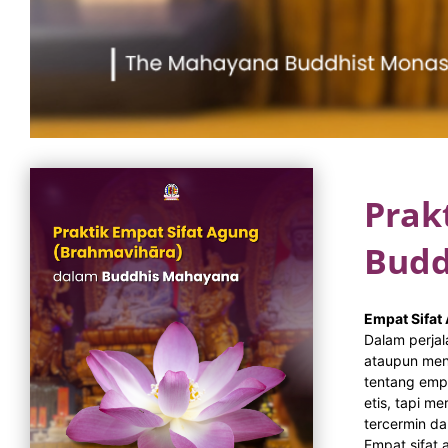
Prak
Budd
Empat Sifat
Dalam perjal
ataupun menc
tentang empa
etis, tapi m
tercermin da
Empat sifat 