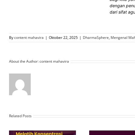
dengan penuh
dari sifat a
By
content mahavira
|
Oktober 22, 2025
|
DharmaSphere
,
Mengenal Ma
About the Author:
content mahavira
Related Posts