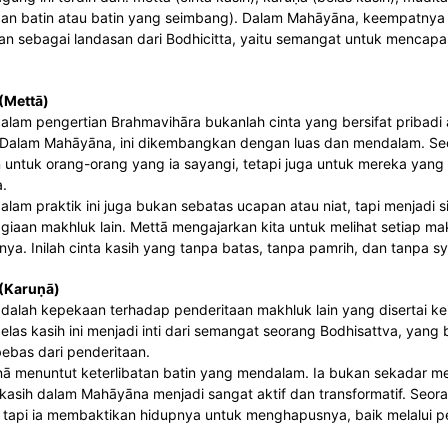
n batin atau batin yang seimbang). Dalam Mahāyāna, keempatnya bu
n sebagai landasan dari Bodhicitta, yaitu semangat untuk menca
(Mettā)
dalam pengertian Brahmavihāra bukanlah cinta yang bersifat pribadi
 Dalam Mahāyāna, ini dikembangkan dengan luas dan mendalam. Seo
untuk orang-orang yang ia sayangi, tetapi juga untuk mereka yang
.
dalam praktik ini juga bukan sebatas ucapan atau niat, tapi menjadi
iaan makhluk lain. Mettā mengajarkan kita untuk melihat setiap ma
nya. Inilah cinta kasih yang tanpa batas, tanpa pamrih, dan tanpa sy
 (Karuṇā)
adalah kepekaan terhadap penderitaan makhluk lain yang disertai 
las kasih ini menjadi inti dari semangat seorang Bodhisattva, yan
ebas dari penderitaan.
ṇā menuntut keterlibatan batin yang mendalam. Ia bukan sekadar mer
s kasih dalam Mahāyāna menjadi sangat aktif dan transformatif. Seo
 tapi ia membaktikan hidupnya untuk menghapusnya, baik melalui pen