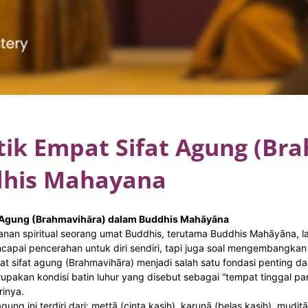
tik Empat Sifat Agung (Br
his Mahayana
 Agung (Brahmavihāra) dalam Buddhis Mahāyāna
anan spiritual seorang umat Buddhis, terutama Buddhis Mahāyāna, l
apai pencerahan untuk diri sendiri, tapi juga soal mengembangkan
t sifat agung (Brahmavihāra) menjadi salah satu fondasi penting dal
erupakan kondisi batin luhur yang disebut sebagai “tempat tinggal pa
rinya.
agung ini terdiri dari: mettā (cinta kasih), karuṇā (belas kasih), mud