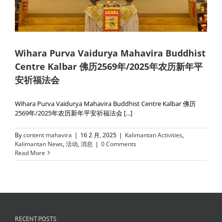
Wihara Purva Vaidurya Mahavira Buddhist
Centre Kalbar 佛历2569年/2025年农历新年平
安祈福法会
Wihara Purva Vaidurya Mahavira Buddhist Centre Kalbar 佛历
2569年/2025年农历新年平安祈福法会 [...]
By
content mahavira
|
16 2 月, 2025
|
Kalimantan Activities
,
Kalimantan News
,
活动
,
消息
|
0 Comments
Read More
RECENT POSTS